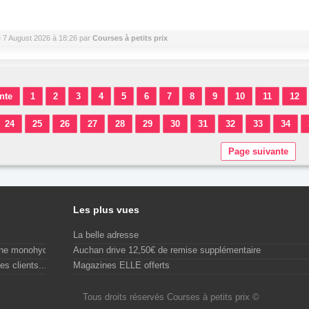
 le 7 August 2026 à 18:26 par
Courses à petits prix
nte
1
2
3
4
5
6
7
8
9
10
11
12
24
25
26
27
28
29
30
31
32
33
34
Page suivante
Les plus vues
La belle adresse
ine monohydrate...
Auchan drive 12,50€ de remise supplémentaire
es clients...
Magazines ELLE offerts
Tous droits réservés Courses à petits prix ©