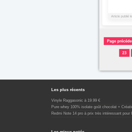
Article publié
Page précéde
23
Les plus récents
Vinyle Raggasonic à 19.99 €
Pure whey 100% isolate goût chocolat + Créat
Redmi Note 14 pro à prix très intéressant pour l
Les mieux notés