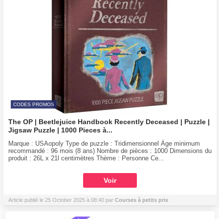
CODES PROMOS
The OP | Beetlejuice Handbook Recently Deceased | Puzzle |
Jigsaw Puzzle | 1000 Pieces à...
Marque : USAopoly Type de puzzle : Tridimensionnel Âge minimum
recommandé : 96 mois (8 ans) Nombre de pièces : 1000 Dimensions du
produit : 26L x 21l centimètres Thème : Personne Ce...
Voir
Article publié le 25 October 2025 à 08:40 par
Courses à petits prix