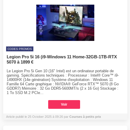
CODES PROMOS
Legion Pro 5i 16 (i9-Windows 11 Home-32GB-1TB-RTX
5070 à 1899 €
Le Legion Pro 5i Gen 10 (16" Intel) est un ordinateur portable de
gaming. Spécifications techniques : Processeur : Intel® Core™ i9-
14900HX (14e génération) Système d'exploitation : Windows 11
Famille 64 Carte graphique : NVIDIA® GeForce RTX™ 5070 (8 Go
GDDR7) Mémoire : 32 Go DDR5-5600MT/s (2 x 16 Go) Stockage :
1 To SSD M.2 PCIe...
Voir
Article publié le 25 October 2025 à 09:26 par
Courses à petits prix