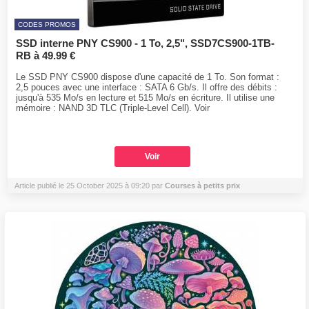
CODES PROMOS
SSD interne PNY CS900 - 1 To, 2,5", SSD7CS900-1TB-
RB à 49.99 €
Le SSD PNY CS900 dispose d'une capacité de 1 To. Son format :
2,5 pouces avec une interface : SATA 6 Gb/s. Il offre des débits :
jusqu'à 535 Mo/s en lecture et 515 Mo/s en écriture. Il utilise une
mémoire : NAND 3D TLC (Triple-Level Cell). Voir
Voir
Article publié le 25 October 2025 à 09:20 par
Courses à petits prix