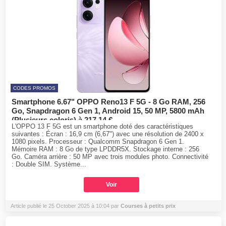
CODES PROMOS
Smartphone 6.67" OPPO Reno13 F 5G - 8 Go RAM, 256
Go, Snapdragon 6 Gen 1, Android 15, 50 MP, 5800 mAh
(Plusieurs coloris) à 217.14 €
L'OPPO 13 F 5G est un smartphone doté des caractéristiques
suivantes : Écran : 16,9 cm (6,67") avec une résolution de 2400 x
1080 pixels. Processeur : Qualcomm Snapdragon 6 Gen 1.
Mémoire RAM : 8 Go de type LPDDR5X. Stockage interne : 256
Go. Caméra arrière : 50 MP avec trois modules photo. Connectivité
: Double SIM. Système...
Voir
Article publié le 25 October 2025 à 10:04 par
Courses à petits prix