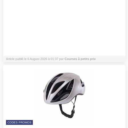
Article publié le 6 August 2026 à 01:37 par
Courses à petits prix
CODES PROMOS