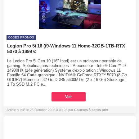
CODES PROMOS
Legion Pro 5i 16 (i9-Windows 11 Home-32GB-1TB-RTX
5070 à 1899 €
Le Legion Pro 5i Gen 10 (16" Intel) est un ordinateur portable de
gaming. Spécifications techniques : Processeur : Intel® Core™ i9-
14900HX (14e génération) Système d'exploitation : Windows 11
Famille 64 Carte graphique : NVIDIA® GeForce RTX™ 5070 (8 Go
GDDR7) Mémoire : 32 Go DDR5-5600MT/s (2 x 16 Go) Stockage :
1 To SSD M.2 PCIe...
Voir
Article publié le 25 October 2025 à 09:26 par
Courses à petits prix